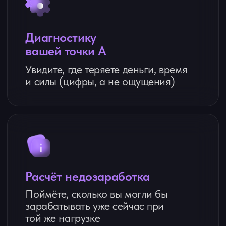
Как проходит
БУХРАЗБОР?
Встреча:
формат (Zoom),
продолжительность (60 мин),
удобное время
Анализ:
текущая ситуация,
контроль отклонений фактической
выручки от плановой