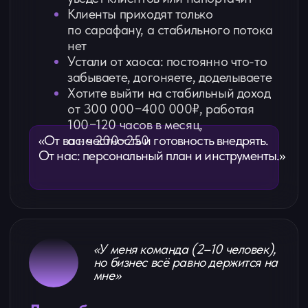
Вы всё ещё проверяете каждый
отчёт и каждый документ -без вас
развалится
Доход стоит на месте, а поднять
цены страшно - «клиенты уйдут»
Сотрудники не берут
ответственность, текучка, сложно
найти квалифицированных
Клиенты приходят только по
сарафану, а маркетинговой
системы нет
Вы выгорели, работаете 24/7 и
хотите, наконец, чтобы бизнес
работал без вашего постоянного
«От вас: желание
систематизироваться.
участия
От нас: готовая дорожная карта и
инструменты, которые уже работают в
других агентствах.»
Эксперт по систематизации и масштабированию
бухгалтерского бизнеса, основатель
ЗАПИСАТЬСЯ
образовательного клуба «Системный бухгалтер»
Что вы получите