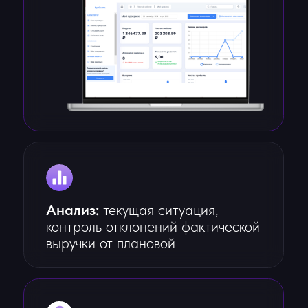
Запишитесь
на БУХРАЗБОР
За одну встречу разберем вашу ситуацию,
покажем слабые места и дадим конкретные
рекомендации для роста