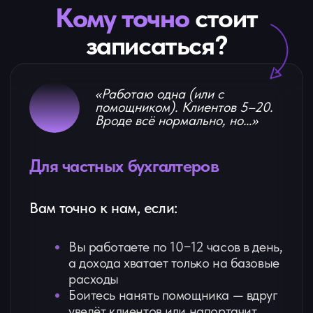
а дохода хватает только на базовые
расходы
Боитесь нанять помощника — вдруг
уведёт клиентов или напортачит
Клиенты приходят только
по сарафану, а стабильного потока
нет
Устали от хаоса: постоянно что-то
забываете, догоняете, доделываете
Хотите выйти на стабильный доход
от 300 000−400 000₽, работая
100−120 часов в месяц,
а не 200−250
«От вас: честность и готовность внедрять.
От нас: персональный план и инструменты.»
«У меня команда (2–10 человек),
но бизнес всё равно держится на
мне»
Для собственников
бухгалтерских компаний
Вам точно к нам, если: