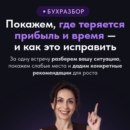
БУХРАЗБОР
Покажем,
где теряется
прибыль и время
—
и как это исправить
За одну встречу
разберем вашу ситуацию
,
покажем слабые места и
дадим конкретные
рекомендации
для роста
Екатерина Сидиченко
Эксперт по систематизации и масштабированию
бухгалтерского бизнеса. Основатель сообщества
частных бухгалтеров и собственников
бух.компаний