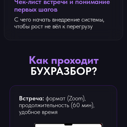
ЗАПИСАТЬСЯ НА БУХРАЗБОР
Какой у вас может быть
результат?
Листайте вправо
Наталья Курситыс
Мария Кравченк
г. Таганрог
г. Таганрог
+100% к выручке:
Выручка выросла на
с 400 000 ₽ до 800 000 ₽
с 2 400 000 ₽ до 4 
без увеличения клиентов
000 ₽
. Освобождено
часа в день.
ПОДРОБНЕЕ
ПОДРОБНЕЕ