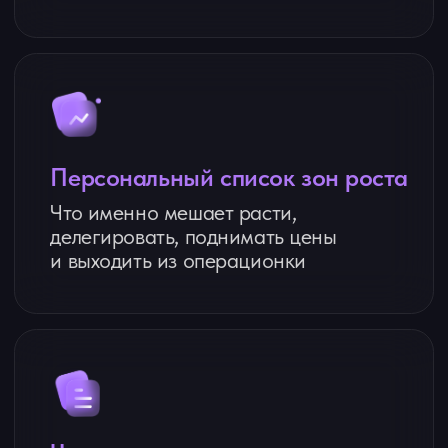
Знакомство с клубом:
кратко о
«Системном бухгалтере»
Инструменты клуба:
возможности, примеры
(материалы, шаблоны, методички)