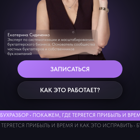
ЗАПИСАТЬСЯ
КАК ЭТО РАБОТАЕТ?
БУХРАЗБОР • ПОКАЖЕМ, ГДЕ ТЕРЯЕТСЯ ПРИБЫЛЬ И ВРЕМЯ И КАК ЭТО ИСПРАВИ
Е ТЕРЯЕТСЯ ПРИБЫЛЬ И ВРЕМЯ И КАК ЭТО ИСПРАВИТЬ • БУХРАЗБОР • ПОКАЖЕМ,
Кому точно
стоит
записаться?
«Работаю одна (или с
помощником). Клиентов 5–20.
Вроде всё нормально, но…»
Для частных бухгалтеров
Вам точно к нам, если:
Вы работаете по 10−12 часов в день,