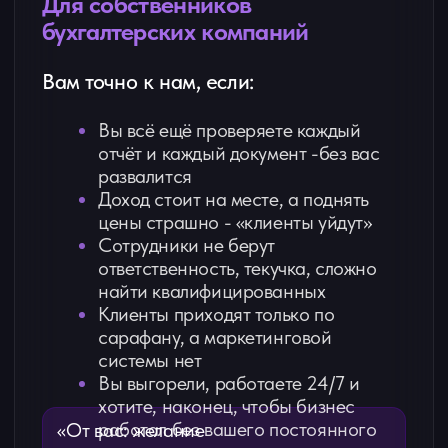
на БУХРАЗБОРЕ?
Мы не даём общих советов. Только разбор
вашей конкретной ситуации.
Диагностику
вашей точки А
Увидите, где теряете деньги, время
и силы (цифры, а не ощущения)
Расчёт недозаработка
Поймёте, сколько вы могли бы
зарабатывать уже сейчас при
той же нагрузке