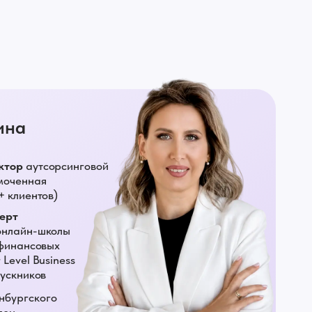
ина
ктор
аутсорсинговой
моченная
+ клиентов)
перт
онлайн-школы
 финансовых
Level Business
пускников
бургского