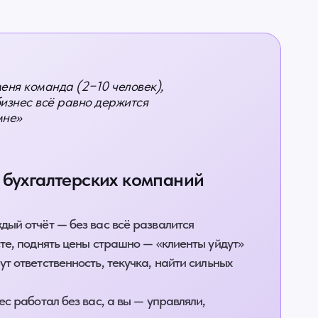
меня команда (2−10 человек),
бизнес всё равно держится
мне»
бухгалтерских компаний
дый отчёт — без вас всё развалится
сте, поднять цены страшно — «клиенты уйдут»
т ответственность, текучка, найти сильных
ес работал без вас, а вы — управляли,