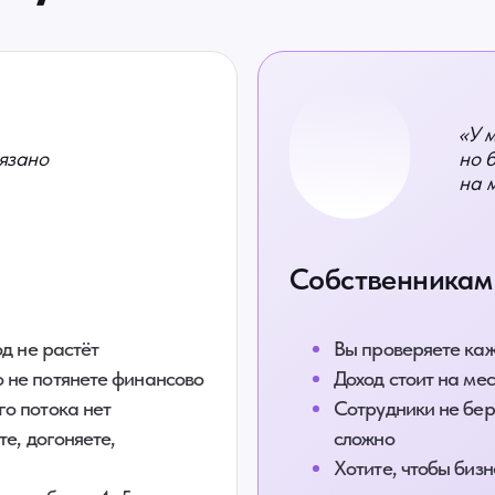
«У 
вязано
но 
на 
Собственникам 
од не растёт
Вы проверяете каж
 не потянете финансово
Доход стоит на ме
го потока нет
Сотрудники не беру
те, догоняете,
сложно
Хотите, чтобы бизн