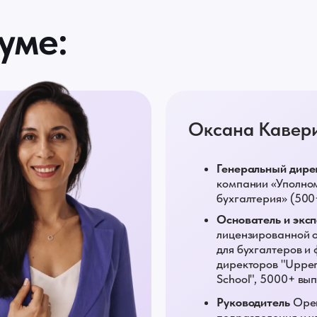
уме:
Оксана Кавер
Генеральный дире
компании «Уполно
бухгалтерия» (500
Основатель и экс
лицензированной 
для бухгалтеров и
директоров "Upper 
School", 5000+ вы
Руководитель
Орен