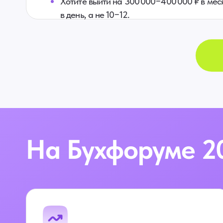
Хотите выйти на 300 000−400 000 ₽ в мес
в день, а не 10−12.
На Бухфоруме 2