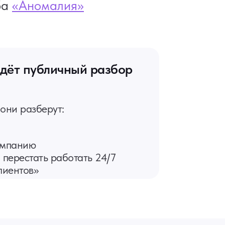
ба
«
Аномалия
»
дёт публичный разбор
они разберут:
омпанию
 перестать работать 24/7
клиентов»