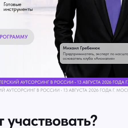
Готовые
инструменты
ПРОГРАММУ
Михаил Гребенюк
Предприниматель, эксперт по масшт
основатель клуба «Аномалия»
ЕРСКИЙ АУТСОРСИНГ В РОССИИ • 13 АВГУСТА 2026 ГОДА Г.
 АУТСОРСИНГ В РОССИИ • 13 АВГУСТА 2026 ГОДА Г. МОСК
т участвовать?