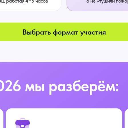
яц, работая 4−5 часов
а не «тушили пож
Выбрать формат участия
026 мы разберём: