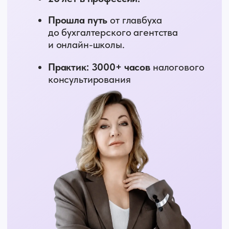
Первая в россии ассоциация экспертов и
компаний в сфере бухгалтерского
бизнеса
Ofexsys — уникальная система для
бухгалтерских аутсорсинговых компаний,
позволяющая запустить новую услугу по
управлению бизнесом через финансовый
контроль
Бухэксперт — справочная платформа для
бухгалтеров, которая помогает
бухгалтерам вести грамотный учет для