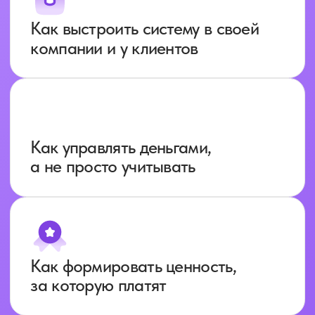
Хедлайнер форума:
Михаил Гребенюк
Предприниматель. Сооснователь
медицинского family-office «ЕС-клиника»
и благотворительного проекта
«Поколение».
Основатель закрытого клуба
«
Аномалия
»