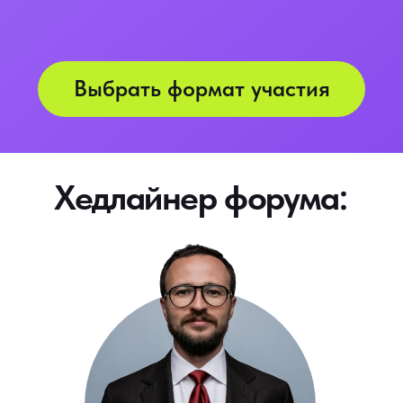
Организатор
БУХФОРУМА 2026
Основатель
крупного в России
сообщества для частных
бухгалтеров и собственников
бухгалтерского бизнеса.
Предприниматель:
училась у экс-
президента Альфа-банка, более 7
бизнес-проектов (от салона
красоты до 63 франшиз
бухгалтерских агентств), IT-проект
Эксперт по систематизации
и
масштабированию бухгалтерского
бизнеса: переворот на рынке,
научила бухгалтеров ставить
справедливые цены, разработала
систему контроля бухгалтеров.