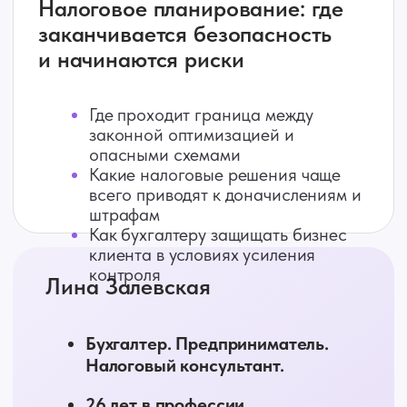
иностранными гражданами в
соответствии с миграционным
законодательством РФ .
Entera - облачный мультисервис полного
цикла работы с первичкой.
Распознавание, ввод в 1С, акты сверки,
электронный архив и ЭДО - в одном
окне.
Бухдата - это система мгновенного
аудита данных бухгалтерского и
налогового учета, которая собирает все
клиентские базы 1С в одном окне и дает
руководителю или главному бухгалтеру
прозрачный контроль качества учета,
работы команды и ключевых зон риска
без ручного захода в каждую базу.