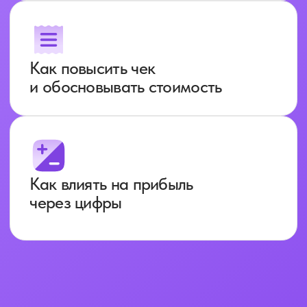
Михаил Гребенюк -
проведёт
публичный разбор
бухгалтерского бизнеса.
Вместе с Екатериной Сидиченко
они разберут:
Как выстроить системную
компанию
Как выйти из операционки
и перестать работать 24/7
Как управлять, а не «вести
клиентов»
Спикеры на форуме:
Екатерина Сидиченко