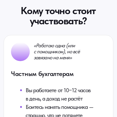
в день, а доход не растёт
Боитесь нанять помощника —
страшно, что не потянете
финансово
Клиенты — только по сарафану,
стабильного потока нет
Устали от хаоса: постоянно что-то
забываете, догоняете,
доделываете
Хотите выйти на 300 000−400 000
₽ в месяц, работая 4−5 часов
в день, а не 10−12.
«У меня команда (2−10 человек),
но бизнес всё равно держится
на мне»
Собственникам бухгалтерских
компаний
Вы проверяете каждый отчёт — без