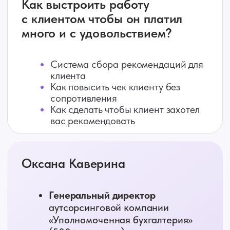
принимать сильные решения
Почему предпринимателю уже
недостаточно просто
бухгалтерского учёта
Как бухгалтер влияет на прибыль,
устойчивость и управляемость
бизнеса
Какие компетенции помогают
бухгалтеру стать партнёром
собственника
Светлана Беляева
Основатель и руководитель
Академия Финансов и Налогов
«АФиНА»
Генеральный директор
ООО «БЛТ
Партнерс»
Руководитель
Рабочей группы
по налоговым спорам
Экспертного совета ТПП РФ
по совершенствованию