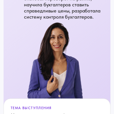
Участвовал в
600+ налоговых
проверках
Защитил и сохранил
более 5 млрд
₽ клиентам компании
Автор книг
«Договор
на бухгалтерское обслуживание»
и «Выход из операционки»
ТЕМА ВЫСТУПЛЕНИЯ
Бухгалтер как навигатор бизнеса:
как через цифры помогать клиенту