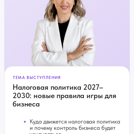
Налоговое планирование: где
заканчивается безопасность
и начинаются риски
Где проходит граница между
законной оптимизацией и
опасными схемами
Какие налоговые решения чаще
всего приводят к доначислениям и
штрафам
Как бухгалтеру защищать бизнес
клиента в условиях усиления
контроля
Лина Залевская
Бухгалтер. Предприниматель.
Налоговый консультант.
26 лет в профессии.
Прошла путь
от главбуха
до бухгалтерского агентства
и онлайн-школы.
Практик:
3000+ часов
налогового
консультирования