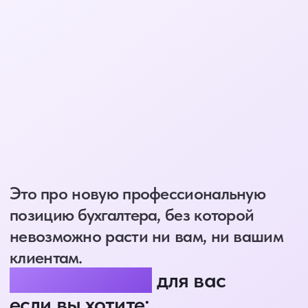
Приветственный фуршет
Обед
Общение со спикерами
Методические материалы и
бонусы от спикеров
Книга Е. Сидиченко
"Системная бухгалтерия.
Готовые решения" с подписью
автора
Оплатить