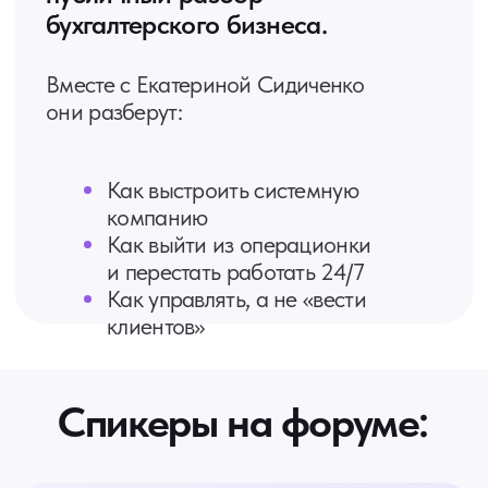
(500+ клиентов)
Основатель и эксперт
лицензированной онлайн-школы
для бухгалтеров и финансовых
директоров "Upper Level Business
School", 5000+ выпускников
Руководитель
Оренбургского
подразделения и член Правления
Федеральной ассоциации
бухгалтеров-аутсорсеров ФАБА
"Платинум"
Эксперт
по бухгалтерии и
налогам, аккредитованный
МИНЭКО