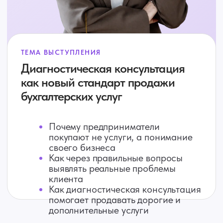
бизнеса. Эксперты платформы создают
подробные пошаговые инструкции и
проводят онлайн-семинары для всех, кто
работает в 1С.
1CPNL.ru — модуль управленческого
учёта, который работает прямо в 1С.
Мы объединяем бухгалтерский и
управленческий учёт в одной системе,
поэтому собственники и руководители
получают финансовую отчётность без
Excel, двойного ввода и переноса данных
в сторонние сервисы.
Выберите вариант
участия