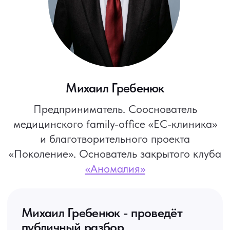
ТЕМА ВЫСТУПЛЕНИЯ
Как выстроить работу
с клиентом чтобы он платил
много и с удовольствием?
Система сбора рекомендаций для
клиента
Как повысить чек клиенту без
сопротивления
Как сделать чтобы клиент захотел
вас рекомендовать
Оксана Каверина
Генеральный директор
аутсорсинговой компании
«Уполномоченная бухгалтерия»