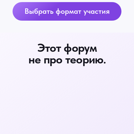
ОНЛАЙН-ТРАНСЛЯЦИЯ
Онлайн участие
Бесплатно
Просмотр трансляции
Все участники
получат
методические
материалы и бонусы от
спикеров
Участвовать бесплатно
ОФЛАЙН · МОСКВА
Офлайн участие
28 000 ₽