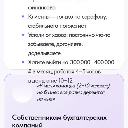
вас всё развалится
Доход стоит на месте, поднять
цены страшно — «клиенты уйдут»
Сотрудники не берут
ответственность, текучка, найти
сильных сложно
Хотите, чтобы бизнес работал без
вас, а вы — управляли,
а не «тушили пожары»
Выбрать формат участия
На Бухфоруме
2026 мы разберём: