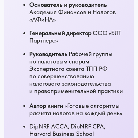
02
Повышать чек и уверенно
аргументировать стоимость
03
Выстроить системную и прибыльную
бухгалтерскую компанию
04
Стать для клиента не «бухгалтером»,
а партнёром в управлении бизнесом
Партнеры форума