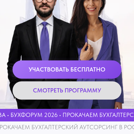
УЧАСТВОВАТЬ БЕСПЛАТНО
СМОТРЕТЬ ПРОГРАММУ
А • БУХФОРУМ 2026 • ПРОКАЧАЕМ БУХГАЛТЕРСКИЙ АУТСОРСИНГ В 
РОКАЧАЕМ БУХГАЛТЕРСКИЙ АУТСОРСИНГ В РОССИИ • 13 АВГУСТА 2
Кому точно стоит
участвовать?
«Работаю одна (или
с помощником), но всё
завязано на меня»
Частным бухгалтерам
Вы работаете от 10−12 часов