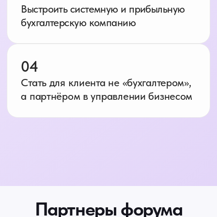
© 2025 ИП Филатова Е.С.
г. Москва
ИНН 246213815352
ОГРНИП 315246800048291
Договор оферты
Политика Конфиденциальности