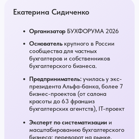
ТЕМА ВЫСТУПЛЕНИЯ
Налоговая политика 2027–
2030: новые правила игры для
бизнеса
Куда движется налоговая политика
и почему контроль бизнеса будет
усиливаться
Как цифровизация ФНС меняет
подход к проверкам и налоговой
безопасности
Какие изменения 2027–2030
повлияют на бизнес и
бухгалтерский рынок
Дмитрий Шумейко
Владелец
компании «Шумейко и
партнёры» (20 лет на рынке)
Налоговый консультант,
эксперт
по налогам и налоговой
безопасности