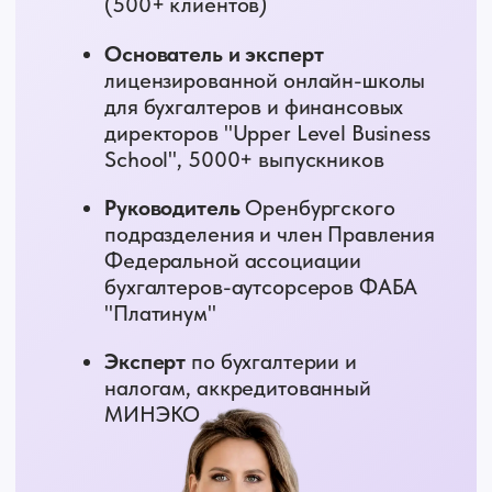
налогового законодательства
и правоприменительной практики
Автор книги
«Готовые алгоритмы
расчета налогов на каждый день»
DipNRF ACCA, DipNRF CPA,
Harvard Business School
Аттестованный
налоговый
консультант, аккредитованный
преподаватель ИПБР
ТЕМА ВЫСТУПЛЕНИЯ