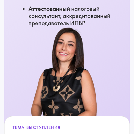
Финлид – сервис автоматизации работы
бухгалтеров и бухгалтерских компаний.
Клиенты, банки, выставление счетов за
услуги, скачивание выписок, обработка
первички - все в одном окне
Умная CRM для бухгалтерских фирм:
автоматизация процессов, прозрачность
команды и полный контроль клиентского
сервиса без лишней рутины.
Онлайн школа Ольги Вьюник
Обучение кадровых специалистов,
бухгалтеров и руководителей работе с